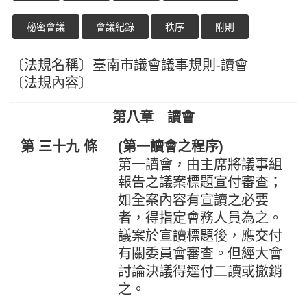
秘密會議
會議紀錄
秩序
附則
〔法規名稱〕臺南市議會議事規則-讀會
〔法規內容〕
第八章 讀會
第 三十九 條
(第一讀會之程序)
第一讀會，由主席將議事組
報告之議案標題宣付審查；
如全案內容有宣讀之必要
者，得指定會務人員為之。
議案於宣讀標題後，應交付
有關委員會審查。但經大會
討論決議得逕付二讀或撤銷
之。