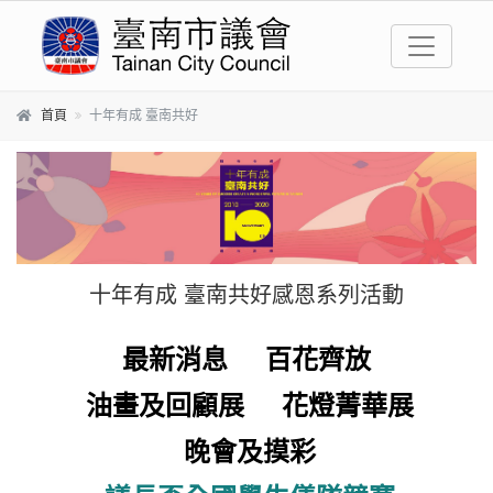
跳到主要內容區塊
首頁
十年有成 臺南共好
十年有成 臺南共好感恩系列活動
最新消息
百花齊放
油畫及回顧展
花燈菁華展
晚會及摸彩