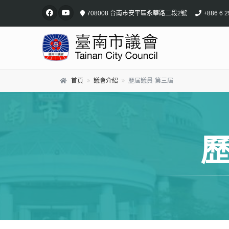
跳到主要內容區塊
708008 台南市安平區永華路二段2號
+886 6 2
首頁
議會介紹
歷屆議員-第三屆
歷