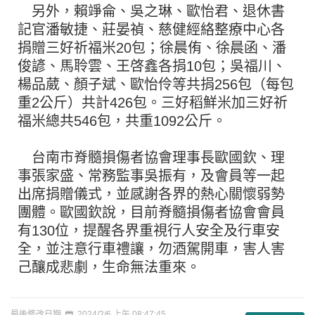
另外，賴竫侖、吳之琳、歐怡君、退休書
記官潘敏捷、莊晏禎、慈健經絡整療中心各
捐贈三好祈福米20包；徐晨侑、徐晨函、潘
俊諺、馬聆雲、王啓鑫各捐10包；吳福川、
楊品葳、顏子斌、歐怡伶等共捐256包（每包
重2公斤）共計426包。三好稻鮮米加三好祈
福米總共546包，共重1092公斤。
台南市脊髓損傷者協會理事長歐國欽、理
事張家盛、常務監事吳振有，及會員等一起
出席捐贈儀式，並感謝各界的熱心關懷弱勢
團體。歐國欽說，目前脊髓損傷者協會會員
有130位，提醒各界重視行人安全及行車安
全，並注意行車禮讓，勿酒駕開車，害人害
己釀成悲劇，生命無法重來。
最後修改日期
2024/2/6 上午 08:47:45