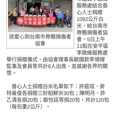
服務處結合善
心人士捐贈
1092公斤白
米，給台南市
脊髓損傷者協
送愛心到台南市脊髓損傷者
會，5日上午
協會
11點在安平區
李啟維服務處
舉行捐贈儀式，由協會理事長歐國欽率領理
監事及會員等共計8人出席，並感謝各界的關
懷。
善心人士捐贈白米名單如下：許庭瑄、麥
特曼俊各捐贈三好稻鮮米30包；陳明月、許
乙清各捐20包；歐怡廷等捐20包，共計120包
（每包重2公斤）。