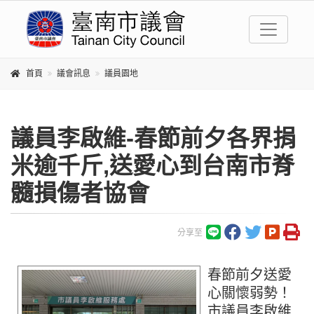
首頁
議會訊息
議員園地
議員李啟維-春節前夕各界捐
米逾千斤,送愛心到台南市脊
髓損傷者協會
分享至
春節前夕送愛
心關懷弱勢！
市議員李啟維