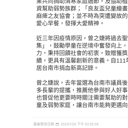
業共同捐助清寒家庭過節，及協助植
資幫助弱勢族群；「良友盃兒童繪畫
麻痺之友協會；並不時為突遭變故的
愛心早餐，發揮大愛精神。
近三年因疫情原因，曾之婕將過去聖
集」，鼓勵學童在逆境中奮發向上，
力，秉持回饋社會的初衷，致贈獲獎
續，更具有溫馨創新的意義。自11
居台南市捐血新高記錄。
曾之婕說，去年當選為台南市議員後
多長輩的提攜，推薦他參與好人好事
也督促他更要時時關注需要幫助的對
童及弱勢家庭，讓台南市能夠更邁向
最後修改日期
2023/7/20 下午 03:56:59