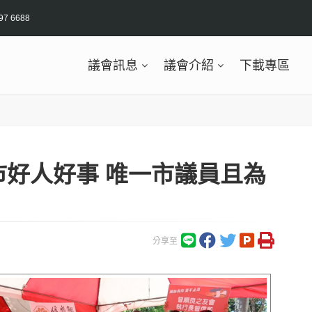
97 6688
議會訊息
議會介紹
下載專區
市好人好事 唯一市議員且為
分享至