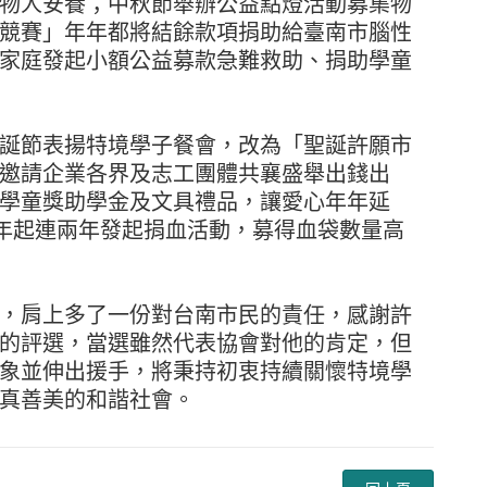
物人安養；中秋節舉辦公益點燈活動募集物
競賽」年年都將結餘款項捐助給臺南市腦性
家庭發起小額公益募款急難救助、捐助學童
誕節表揚特境學子餐會，改為「聖誕許願市
邀請企業各界及志工團體共襄盛舉出錢出
學童獎助學金及文具禮品，讓愛心年年延
1年起連兩年發起捐血活動，募得血袋數量高
，肩上多了一份對台南市民的責任，感謝許
的評選，當選雖然代表協會對他的肯定，但
象並伸出援手，將秉持初衷持續關懷特境學
真善美的和諧社會。