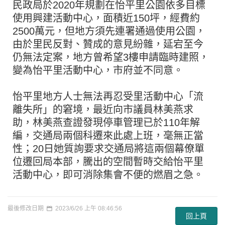
民政局於2020年規劃在怡平里公園依多目標
使用興建活動中心，面積近150坪，經費約
2500萬元，但地方須先連署通過使用公園，
由於里民反對、贊成的意見紛雜，延宕至今
仍無法定案，地方曾希望3樓申請臨時建照，
變為怡平里活動中心，市府並不同意。
怡平里地方人士無法再忍受里活動中心「流
離失所」的窘境，最近向市議員林美燕求
助，林美燕查證發現停車管理已於110年解
編，交通局兩個科遷來此處上班，毫無正當
性；20日她質詢要求交通局將這兩個幕僚單
位遷回局本部，騰出的空間暫時交給怡平里
活動中心，即可消除集會不便的燃眉之急。
最後修改日期
2023/6/26 上午 08:46:56
回上頁