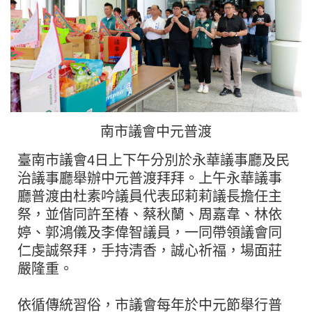
南市議會中元普渡
臺南市議會4日上下午分別於永華議事廳及民
治議事廳舉辦中元普渡拜拜。上午永華議事
廳普渡由杜素吟議員代表邱莉莉議長擔任主
祭，並偕同許至椿、蔡秋蘭、周嘉韋、林依
婷、郭鴻儀及李偉智議員，一同帶領議會同
仁虔誠祭拜，手持清香，誠心祈福，場面莊
嚴隆重。
依循傳統習俗，市議會每年於中元節舉行普