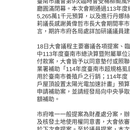
臺南市議會第9次臨時會受楊柳颱風
廳圓滿閉幕。本次會期通過113年度
5,265萬1千元預算，以及進行丹
莉議長感謝黃偉哲市長大會期間率市
言，期許市府各局處詳加研議議員建
18日大會議程主要審議各項提案、
中113年度臺南市總決算暨附屬單位
付款案，大會皆予以同意墊付或照聯
業署補助「114年度臺南市超規格
用於臺南市養殖戶之行銷；114年
戶屋頂設置太陽光電加速計畫」預算
申請補助案，並請經發局向中央爭取
額補助。
市府唯一一般提案為財產處分案，辦
及核發土地使用權同意書，大會依審
於下次會提案。至於議員提案，本次