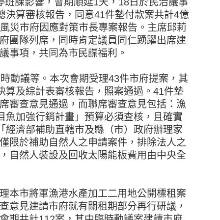
停班課影響，會期順延1天，18日於民治議事
總決算審核報告，同意41件墊付款案共計4億
娜絲風災市府因應對策市長專案報告。主席邱莉
府團隊列席，同時肯定議員同仁踴躍出席建
議事項，共同為市民謀福利。
臨時動議等。本次會期受理43件市府提案，其
決算及綜計表審核報告，照案通過。41件墊
席審查意見通過，而聯席審查意見包括：漁
虱目魚加強行銷計畫」預算必須查核，且確實
度「經濟部補助直轄市及縣（市）政府辦理家
僅限於補助自然人之申請案件，排除法人之
，自然人裝設及回收太陽能板費用由中央全
理本市將軍漁港水產加工二用地公開標租案
查意見建請市府就有關租期部分再行研議，
會期共計112案，其中臨時動議案建請市府