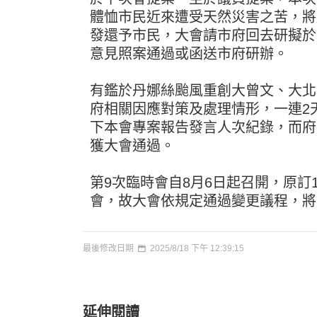
體恤市民近來遭受天然災害之苦，將
發還予市民，大會請市府回去研擬於
意見照案通過或函送市府研辦。
有鑑於丹娜絲颱風重創大曾文、大北
府相關因應對策及處理情形，一連2
下本會專案報告發言人次紀錄，而府
獲大會通過。
第9次臨時會自8月6日起召開，原訂
會，故大會依規定通過變更議程，將
最後修改日期
2025/8/18 下午 12:39:15
延伸閱讀