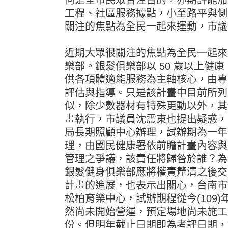
工程、社區服務據點，小至路平與側
關注的焦點為全民一起來運動，市議
近期大眾很關注的焦點為全民一起來
樂部。銀髮俱樂部以 50 歲以上健
供各項體適能服務為主軸核心，由專
評估與指導。只是該計畫中目前所列
似，除少數器材有特殊更動以外，其
畫執行，市議員沈震東也提出疑惑，
局長期照顧中心辦理，試辦期為一年
理，由國民健康署依前瞻計畫內容與
管理之爭議，該責任將歸咎於誰？為
銀髮健身俱樂部應將權責釐清之後交
計畫的進展，也表示出關心，台南市
松柏育樂中心，試辦期程從今(109)年
然尚未開始營運，預定場地尚未施工完
份。但明年截止日期即為考評日期，