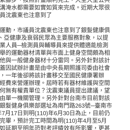
溝淹水都需要如實如質來完成。近期大眾很
員沈震東也注意到了
運動，市議員沈震東也注意到了銀髮健康俱
康、亞健康及衰弱民眾為主要服務對象，以提
業人員─檢測員與輔導員來提供體適能檢測
舉的運動器材清單與市面上健身空間頗為相
他與一般健身器材十分雷同。另外針對該計
蓋因試辦計畫是由中央長期照護司委由社會
，一年後卻將該計畫移交至國民健康署辦
經費來營運辦理。屆時若有器材維護與空間
何無有權責單位？沈震東議員提出建議，望
由單一機關管理。另外針對台南市目前對該
銀髮健身俱樂部選址為南門路263號─臺南市
7月17日到明(110)年6月30日為止，目前仍
畢，預計完工時間為明(110)年4月至5月
如延期至明年恐對考評績效有所影響，更甚