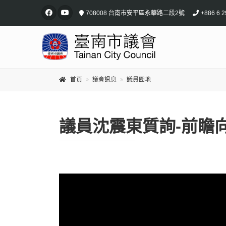
708008 台南市安平區永華路二段2號
+886 6 2
首頁
議會訊息
議員園地
議員沈震東質詢-前瞻