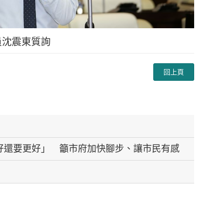
員沈震東質詢
回上頁
好還要更好」 籲市府加快腳步、讓市民有感