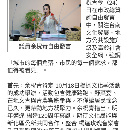
柷青今（24）
日在市政總質
詢自由發言
中，關注台南
文化發展、地
方公共設施升
議員余柷青自由發言
級及高齡社會
安全網，強調
「城市的每個角落、市民的每一個需求，都
值得被看見」。
首先，余柷青肯定 10月18日楊逵文化季活動
的成功舉辦，活動包含健康路跑、野菜宴、
在地文青與青農響應參與，不僅讓居民懷念
已久，更帶動地方凝聚力。余柷青指出，明
年適逢 楊逵120周年冥誕，期待文化局能與
新化區公所共同合作，整合 楊逵玫瑰音樂會