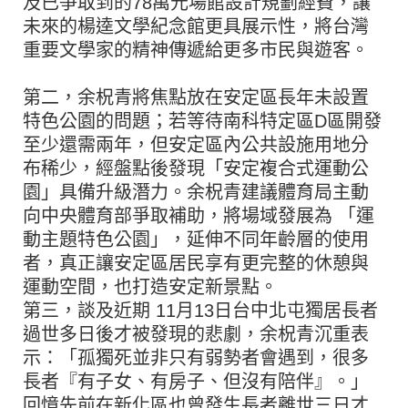
及已爭取到的78萬元場館設計規劃經費，讓
未來的楊逵文學紀念館更具展示性，將台灣
重要文學家的精神傳遞給更多市民與遊客。
第二，余柷青將焦點放在安定區長年未設置
特色公園的問題；若等待南科特定區D區開發
至少還需兩年，但安定區內公共設施用地分
布稀少，經盤點後發現「安定複合式運動公
園」具備升級潛力。余柷青建議體育局主動
向中央體育部爭取補助，將場域發展為 「運
動主題特色公園」，延伸不同年齡層的使用
者，真正讓安定區居民享有更完整的休憩與
運動空間，也打造安定新景點。
第三，談及近期 11月13日台中北屯獨居長者
過世多日後才被發現的悲劇，余柷青沉重表
示：「孤獨死並非只有弱勢者會遇到，很多
長者『有子女、有房子、但沒有陪伴』。」
回憶先前在新化區也曾發生長者離世三日才