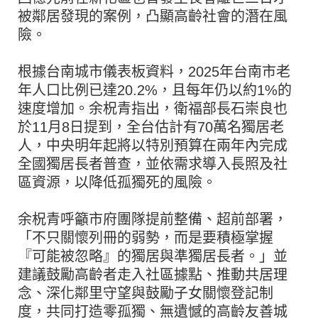
被鄰居發現的案例，凸顯高齡社會的潛在風
險。
根據台南城市儀表板資料，2025年台南市老
年人口比例已達20.2%，且每年仍以約1%的
速度增加。余柷青指出，衛福部長石崇良也
於11月8日提到，全台估計有70萬名獨居老
人，中央明年起將以特別預算在兩年內完成
全國獨居長者普查，並依需求導入長照及社
區資源，以降低孤獨死的風險。
余柷青呼籲市府團隊提前整備、超前部署，
「不只關懷列冊的弱勢，而是要積極掌握
『可能被忽略』的獨居與準獨居長者。」並
建議鼓勵高齡者走入社區據點、推動共居理
念、深化鄰里守望與鼓勵子女關懷登記制
度，共同打造零孤獨、無遺憾的高齡友善城