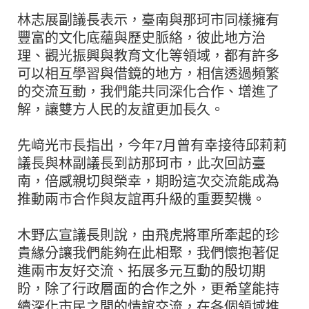
林志展副議長表示，臺南與那珂市同樣擁有
豐富的文化底蘊與歷史脈絡，彼此地方治
理、觀光振興與教育文化等領域，都有許多
可以相互學習與借鏡的地方，相信透過頻繁
的交流互動，我們能共同深化合作、增進了
解，讓雙方人民的友誼更加長久。
先﨑光市長指出，今年7月曾有幸接待邱莉莉
議長與林副議長到訪那珂市，此次回訪臺
南，倍感親切與榮幸，期盼這次交流能成為
推動兩市合作與友誼再升級的重要契機。
木野広宣議長則說，由飛虎將軍所牽起的珍
貴緣分讓我們能夠在此相聚，我們懷抱著促
進兩市友好交流、拓展多元互動的殷切期
盼，除了行政層面的合作之外，更希望能持
續深化市民之間的情誼交流，在各個領域推