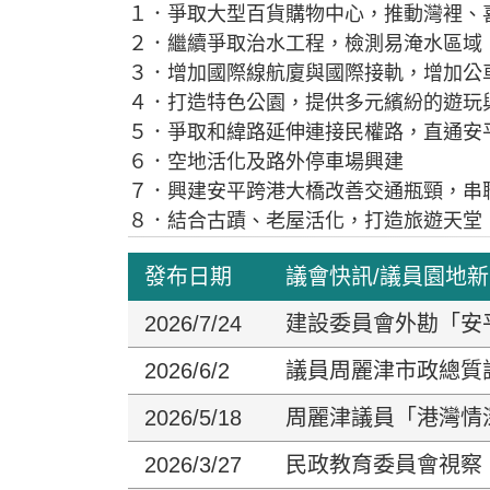
１．爭取大型百貨購物中心，推動灣裡、
２．繼續爭取治水工程，檢測易淹水區域
３．增加國際線航廈與國際接軌，增加公
４．打造特色公園，提供多元繽紛的遊玩
５．爭取和緯路延伸連接民權路，直通安
６．空地活化及路外停車場興建
７．興建安平跨港大橋改善交通瓶頸，串
８．結合古蹟、老屋活化，打造旅遊天堂
發布日期
議會快訊/議員園地
2026/7/24
建設委員會外勘「安
2026/6/2
議員周麗津市政總質
2026/5/18
周麗津議員「港灣情
2026/3/27
民政教育委員會視察