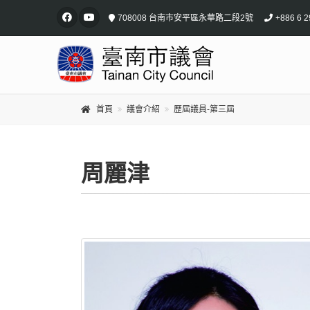
708008 台南市安平區永華路二段2號
+886 6 2
首頁
議會介紹
歷屆議員-第三屆
周麗津