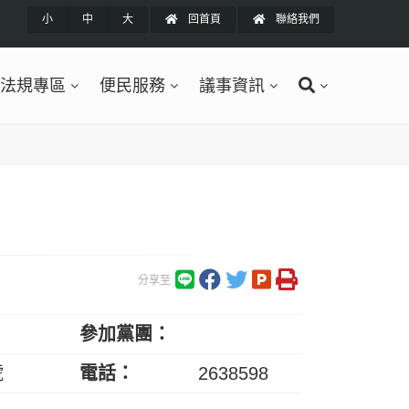
小
中
大
回首頁
聯絡我們
法規專區
便民服務
議事資訊
分享至
參加黨團：
號
電話：
2638598