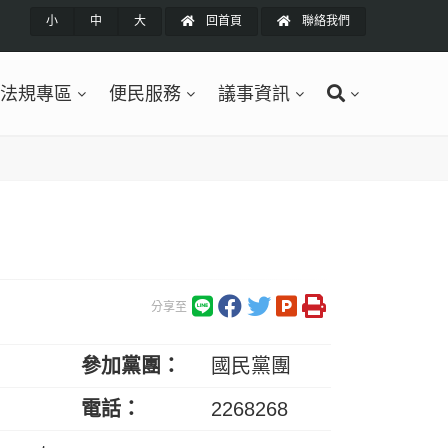
小
中
大
回首頁
聯絡我們
法規專區
便民服務
議事資訊
分享至
參加黨團：
國民黨團
電話：
2268268