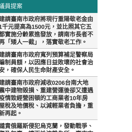
議員提案
建請臺南市政府將現行重陽敬老金由
1千元提高為1500元，並比照其它五
都實施分齡累進發放，請南市長者不
再「矮人一截」，落實敬老工作。
建請臺南市政府寬列預算補足警察局
編制員額，以因應日益敗壞的社會治
安，確保人民生命財產安全。
建請臺南市政府減收0206台南大地
震中建物毀損、重建營運後卻又遭遇
疫情致經營困頓的工商業者10年房
屋稅及地價稅、以減輕業者負擔，重
新再起。
譴責俄羅斯侵犯烏克蘭，發動戰爭、