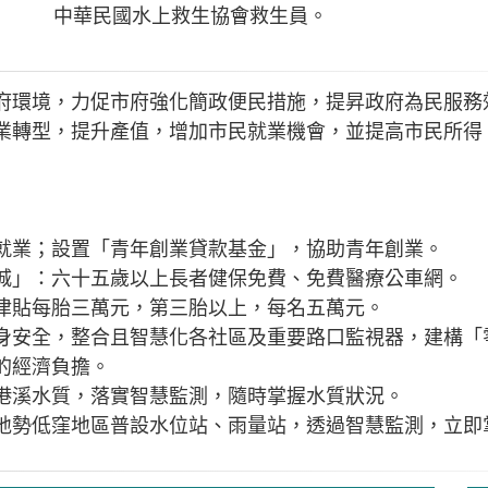
中華民國水上救生協會救生員。
府環境，力促市府強化簡政便民措施，提昇政府為民服務
業轉型，提升產值，增加市民就業機會，並提高市民所得
就業；設置「青年創業貸款基金」，協助青年創業。
城」：六十五歲以上長者健保免費、免費醫療公車網。
津貼每胎三萬元，第三胎以上，每名五萬元。
身安全，整合且智慧化各社區及重要路口監視器，建構「
的經濟負擔。
港溪水質，落實智慧監測，隨時掌握水質狀況。
地勢低窪地區普設水位站、雨量站，透過智慧監測，立即