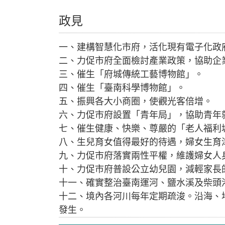
政見
一、建構智慧化市府，活化現有電子化政
二、力促市府全面檢討產業政策，協助企
三、催生「府城傳統工藝博物館」。
四、催生「臺南科學博物館」。
五、振興各大小商圈，使觀光客倍增。
六、力促市府設置「青年局」，協助青年
七、催生健康、快樂、尊嚴的「老人福利
八、生兒育女值得最好的待遇，婦女生育
九、力促市府落實兩性平權，維護婦女人
十、力促市府普設公立幼兒園，減輕家長
十一、確實整治臺南運河、鹽水溪及柴頭
十二、境內各河川每年定期疏浚。沿海、
發生。