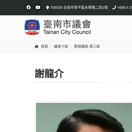
708008 台南市安平區永華路二段2號
+886 6 2
首頁
議會介紹
歷屆議員-第三屆
謝龍介