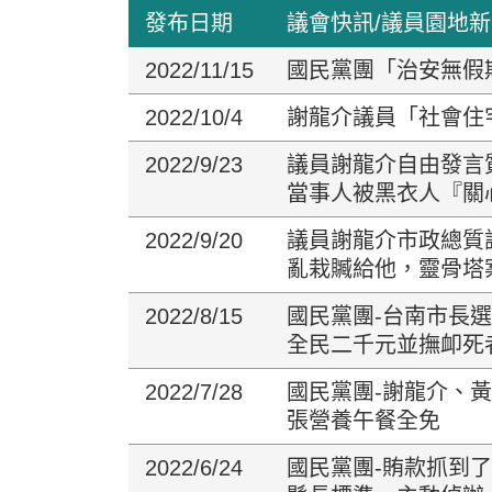
發布日期
議會快訊/議員園地
2022/11/15
國民黨團「治安無假
2022/10/4
謝龍介議員「社會住
2022/9/23
議員謝龍介自由發言
當事人被黑衣人『關
2022/9/20
議員謝龍介市政總質
亂栽贓給他，靈骨塔
2022/8/15
國民黨團-台南市長
全民二千元並撫卹死
2022/7/28
國民黨團-謝龍介、
張營養午餐全免
2022/6/24
國民黨團-賄款抓到