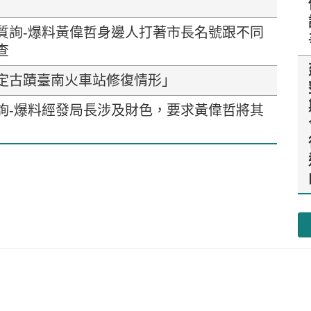
質詢-爆料黃偉哲身邊人打著市長名號跟不同
查
定古蹟臺南火車站修復情形」
詢-爆料經發局長涉及財色，要求黃偉哲將其