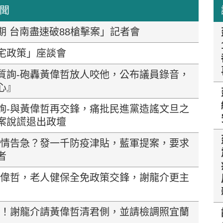
新聞
期 台南盡速破88槍擊案」記者會
宅政策」座談會
質詢-砲轟黃偉哲放人咬他，公布議員錄音，
心』
詢-與黃偉哲再交鋒，痛批民進黨造謠文旦之
案說謊退出政壇
選情告急？發一千防疫津貼，藍軍提案，要求
者
黃偉哲，老人健保全免政策交鋒，謝龍介更主
了！謝龍介請黃偉哲清君側，並請檢調照宜蘭