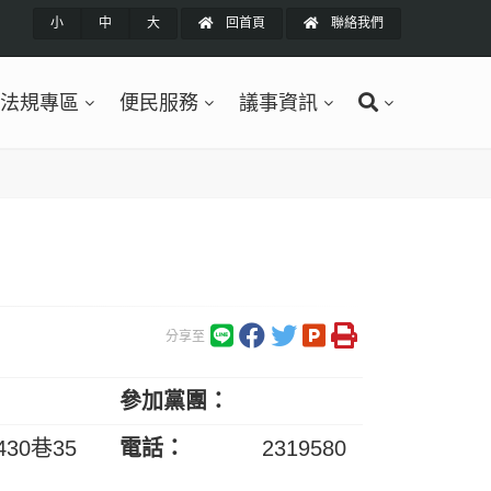
小
中
大
回首頁
聯絡我們
法規專區
便民服務
議事資訊
分享至
參加黨團：
30巷35
電話：
2319580