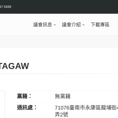
97 6688
議會訊息
議會介紹
下載專區
TAGAW
黨籍：
無黨籍
通訊處：
71076臺南市永康區龍埔街4
弄2號