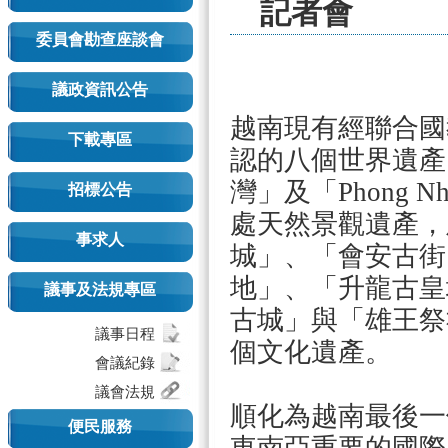
記者會
委員會勘查座談會
議政資訊公告
越南現有經聯合國
下載專區
認的八個世界遺產
灣」及「Phong Nh
招標公告
處天然景觀遺產，
事求人
城」、「會安古街
地」、「升龍古皇
議事及法規專區
古城」與「雄王祭
議事日程
個文化遺產。
會議紀錄
議會法規
順化為越南最後一
便民服務