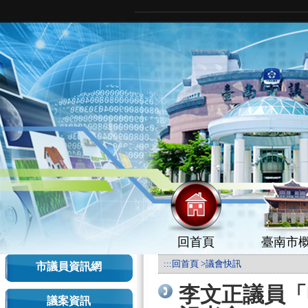
回首頁
臺南市
:::
回首頁
>
議會快訊
市議員資訊網
李文正議員「
議案資訊