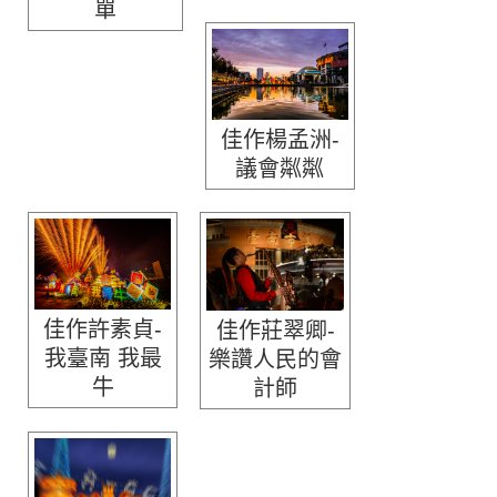
單
佳作楊孟洲-
議會粼粼
佳作許素貞-
佳作莊翠卿-
我臺南 我最
樂讚人民的會
牛
計師