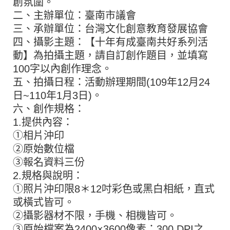
創氛圍。
二、主辦單位：臺南市議會
三、承辦單位：台灣文化創意教育發展協會
四、攝影主題：【十年有成臺南共好系列活
動】為拍攝主題，請自訂創作題目，並填寫
100字以內創作理念。
五、拍攝日程：活動辦理期間(109年12月24
日~110年1月3日)。
六、創作規格：
1.提供內容：
①相片沖印
②原始數位檔
③報名資料三份
2.規格與說明：
①照片沖印限8＊12吋彩色或黑白相紙，直式
或橫式皆可。
②攝影器材不限，手機、相機皆可。
③原始檔案為2400×3600像素；300 DPI之