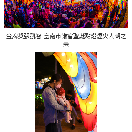
金牌獎張凱智-臺南市議會聖誔點燈煙火人潮之
美