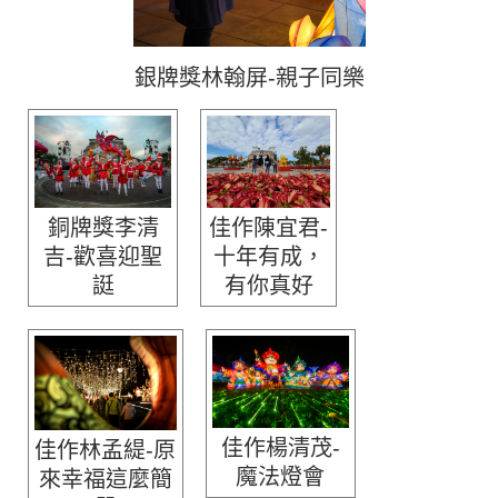
銀牌獎林翰屏-親子同樂
銅牌獎李清
佳作陳宜君-
吉-歡喜迎聖
十年有成，
誔
有你真好
佳作楊清茂-
佳作林孟緹-原
魔法燈會
來幸福這麼簡