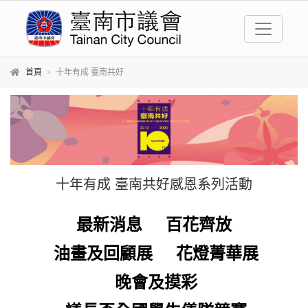
跳到主要內容區塊
首頁
十年有成 臺南共好
十年有成 臺南共好感恩系列活動
最新消息
百花齊放
油畫及回顧展
花燈菁華展
晚會及摸彩