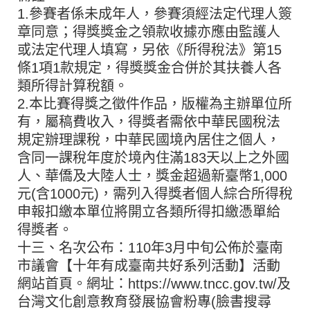
1.參賽者係未成年人，參賽須經法定代理人簽
章同意；得獎獎金之領款收據亦應由監護人
或法定代理人填寫，另依《所得稅法》第15
條1項1款規定，得獎獎金合併於其扶養人各
類所得計算稅額。
2.本比賽得獎之徵件作品，版權為主辦單位所
有，屬稿費收入，得獎者需依中華民國稅法
規定辦理課稅，中華民國境內居住之個人，
含同一課稅年度於境內住滿183天以上之外國
人、華僑及大陸人士，獎金超過新臺幣1,000
元(含1000元)，需列入得獎者個人綜合所得稅
申報扣繳本單位將開立各類所得扣繳憑單給
得獎者。
十三、名次公布：110年3月中旬公佈於臺南
市議會【十年有成臺南共好系列活動】活動
網站首頁。網址：https://www.tncc.gov.tw/及
台灣文化創意教育發展協會粉專(臉書搜尋