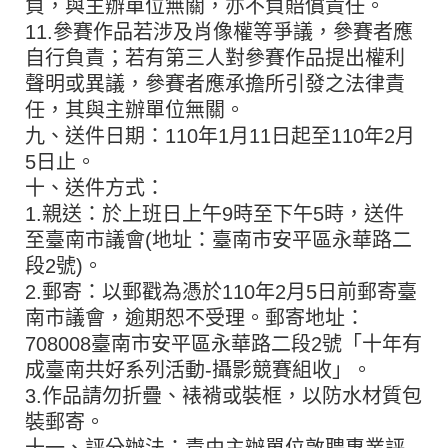
負，與主辦單位無關，亦不負賠償責任。
11.參賽作品若涉及肖像權等爭議，參賽者應
自行負責；若有第三人對參賽作品提出權利
聲明或異議，參賽者應承擔所引發之法律責
任，其與主辦單位無關。
九、送件日期：110年1月11日起至110年2月
5日止。
十、送件方式：
1.親送：於上班日上午9時至下午5時，送件
至臺南市議會(地址：臺南市安平區永華路二
段2號)。
2.郵寄：以郵戳為憑於110年2月5日前郵寄臺
南市議會，逾期恕不受理。郵寄地址：
708008臺南市安平區永華路二段2號「十年有
成臺南共好系列活動-攝影競賽組收」。
3.作品請勿折疊、裱褙或裝框，以防水材質包
裝郵寄。
十一、評分辦法：責由主辦單位敦聘專業評