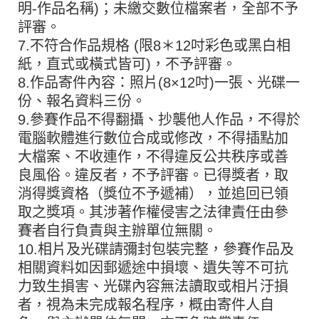
明-作品名稱)；未繳交數位檔案者，全部不予
評審。
7.不符合作品規格 (限8＊12吋彩色或黑白相
紙，直式或橫式皆可)，不予評審。
8.作品寄件內容：照片(8×12吋)一張、光碟一
份、報名資料三份。
9.參賽作品不得翻攝、抄襲他人作品，不得於
電腦軟體進行數位合成或修改，不得插點加
大檔案、不收連作，不得違反公共秩序或善
良風俗。違反者，不予評審。已得獎者，取
消得獎資格（獎位不予遞補），並追回已領
取之獎項。其涉著作權侵害之法律責任由參
賽者自行負責與主辦單位無關。
10.相片及光碟請彌封包裝完整，參賽作品及
相關資料如因郵遞途中損壞、遺失等不可抗
力致生損害、光碟內容無法讀取或相片汙損
者，視為未完成報名程序，概由寄件人自