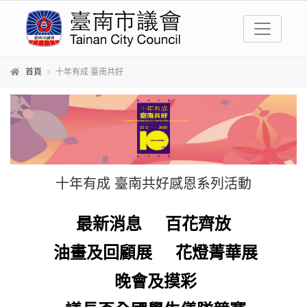
跳到主要內容區塊
首頁
十年有成 臺南共好
十年有成 臺南共好感恩系列活動
最新消息
百花齊放
油畫及回顧展
花燈菁華展
晚會及摸彩