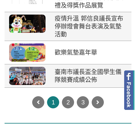
禮及得獎作品展覽
疫情升溫 郭信良議長宣布
停辦燈會舞台表演及氣墊
活動
歡樂氣墊嘉年華
臺南市議長盃全國學生儀
隊競賽成績公佈
Next
1
2
3