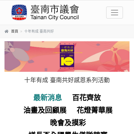
跳到主要內容區塊
首頁
十年有成 臺南共好
十年有成 臺南共好感恩系列活動
最新消息
百花齊放
油畫及回顧展
花燈菁華展
晚會及摸彩