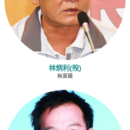
林炳利(歿)
無黨籍