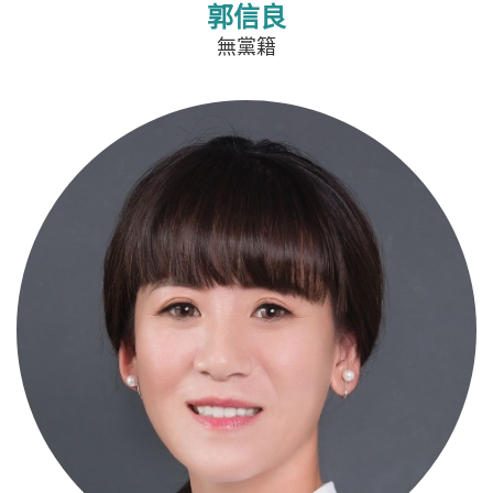
郭信良
無黨籍