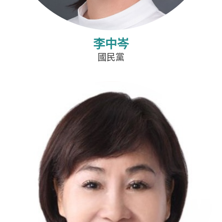
李中岑
國民黨