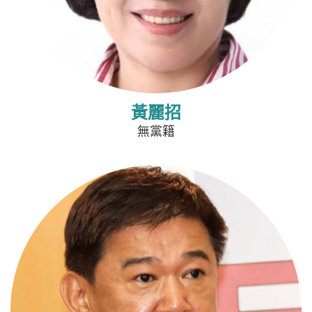
黃麗招
無黨籍