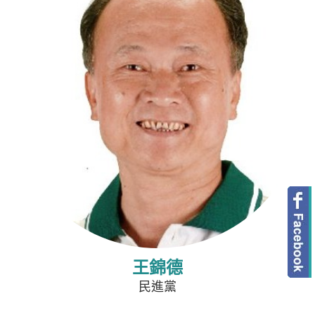
王錦德
民進黨