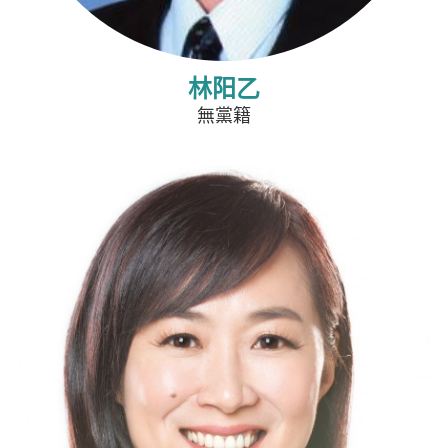
林阳乙
無黨籍