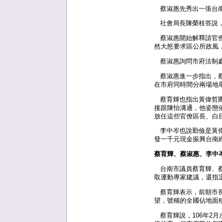
蔡淑惠先秀出一張台南
社會局長陳榮枝答說，
蔡淑惠開始解釋請官僚
然大怒要求區公所政風
蔡淑惠詢問市府法制處
蔡淑惠進一步指出，蔡
在市府同時間分兩場地
蔡育輝也指出黃偉哲團
接跟陳怡溝通，他姿態
放任這些官僚區長、白
李中岑也說勤儉是黃偉
發一千元現金振興台南
蔡育輝、蔡淑惠、李中
台南市議員蔡育輝、蔡
取運動專家建議，還指
蔡育輝表示，前朝市長
望，號稱的全國佔地面
蔡育輝說，106年2