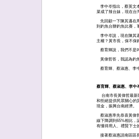
李中岑指出，蔡英文本
菜成了辣台妹，現在台
先回顧一下陳其邁在馬
到釣魚台辦釣魚比賽，
李中岑說，現在陳其邁
主權？黃市長，保不保
蔡育輝說，我們不是叫
黃偉哲答，我認為釣魚
蔡育輝、蔡淑惠、李中
蔡育輝、蔡淑惠、李中
台南市長黃偉哲最新民
和拒絕提供民眾關心的
現金，振興台南經濟。
蔡淑惠率先恭喜黃偉哲
線下降調到65%相比
有懂得用人、禮賢下士
接著蔡淑惠請南區區長