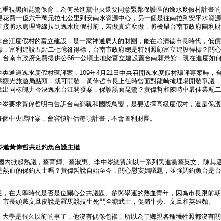
重視黑面琵鷺保育，為何民進黨中央還要同意緊鄰保護區的逸水度假村計畫的
要花費一億六千萬元拉七公里到安南水資源中心，另一個是往南拉到安平水資源
直接將水處理管線拉到逸水度假村前，若做真這麼做，將檢舉台南市政府圖利財
台江度假村的富立建設，是一家神通廣大的財團，能在賴清德市長時代，低價
標，富利建設五點二七億卻得標，台南市政府總是特別照顧富立建設得標？關心
，台南市政府免費提供公66一公頃土地給富立建設蓋台南願景館，現在進度如
央通過逸水度假村環評案，109年4月21日中央召開逸水度假村環評專案時，
關觀光旅遊局點頭，就可開發，黃偉哲市長上任時曾面對龍崎掩埋場開發爭議，
拿出同樣魄力否決逸水台江開發案，保護黑面琵鷺？黃偉哲和陳時中最佳業配二
岑要求黃偉哲明白告訴台南鄉親和國際鳥盟，是要選擇高級度假村，還是保護
個中央環評案，會審慎評估每項計畫，不會圖利財團。
岑邀黃偉哲共赴釣魚台護主權
內掀起熱議，蔡育輝、蔡淑惠、李中岑總質詢以一系列民進黨蔡英文、陳其邁
是熱血的保釣人士嗎？黃偉哲說自始至今，關心慰安婦議題，並強調釣魚台是台
，在大學時代是否是位關心公共議題、參與學運的熱血青年，因為市長跟前朝
，市長頭戴文旦皮說是羅馬競技生死鬥全糖武士，促銷牛蒡、文旦和英雄麵。
大學是很久以前的事了，他沒有偶像包袱，所以為了鄉親各種犧牲照都沒有關