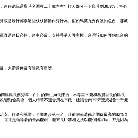
連任總統選舉時名調在二十歲左右年輕人部分一下竄升到38.9%，空心
賽或是發行郵票這些枝枝節節作秀行為。假如馬英九要保護釣魚台，那就
黨真是逢日必軟，逢中必反，支持香港人護主權，台灣該如何護釣魚台的
哲，大讚黃偉哲有膽識有肩膀。
的南區區長蔡秀琴、白目的衛生局長陳怡，不尊重下屬和基層里長的區長，
改變勤儉美德，個人特質不適合用在市政，建議台南市學習澎湖發一千元
治安、經濟和就業，全國進步第一名，跟前朝賴清德名調從最高的82%直
能，這才是領導者的最高能耐，歷來良臣將相之所以能強國富民，都是因為