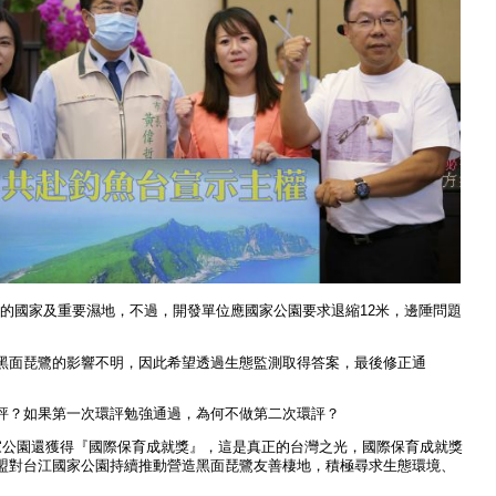
的國家及重要濕地，不過，開發單位應國家公園要求退縮12米，邊陲問題
黑面琵鷺的影響不明，因此希望透過生態監測取得答案，最後修正通
評？如果第一次環評勉強通過，為何不做第二次環評？
家公園還獲得『國際保育成就獎』，這是真正的台灣之光，國際保育成就獎
鳥盟對台江國家公園持續推動營造黑面琵鷺友善棲地，積極尋求生態環境、