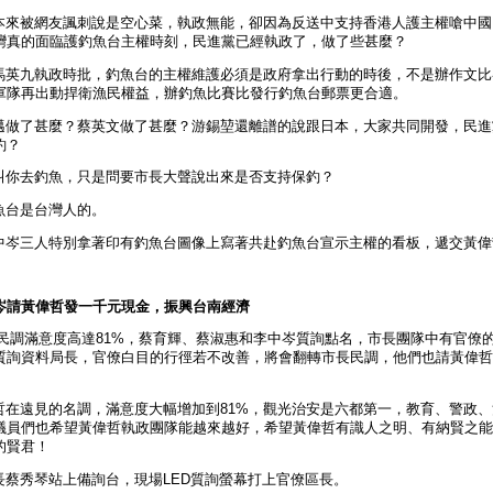
來被網友諷刺說是空心菜，執政無能，卻因為反送中支持香港人護主權嗆中國，
灣真的面臨護釣魚台主權時刻，民進黨已經執政了，做了些甚麼？
英九執政時批，釣魚台的主權維護必須是政府拿出行動的時後，不是辦作文比
軍隊再出動捍衛漁民權益，辦釣魚比賽比發行釣魚台郵票更合適。
做了甚麼？蔡英文做了甚麼？游錫堃還離譜的說跟日本，大家共同開發，民進
釣？
你去釣魚，只是問要市長大聲說出來是否支持保釣？
台是台灣人的。
岑三人特別拿著印有釣魚台圖像上寫著共赴釣魚台宣示主權的看板，遞交黃偉
岑請黃偉哲發一千元現金，振興台南經濟
調滿意度高達81%，蔡育輝、蔡淑惠和李中岑質詢點名，市長團隊中有官僚
質詢資料局長，官僚白目的行徑若不改善，將會翻轉市長民調，他們也請黃偉哲
在遠見的名調，滿意度大幅增加到81%，觀光治安是六都第一，教育、警政、
，議員們也希望黃偉哲執政團隊能越來越好，希望黃偉哲有識人之明、有納賢之
的賢君！
蔡秀琴站上備詢台，現場LED質詢螢幕打上官僚區長。