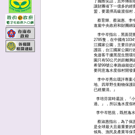
了國際笑話，且外傳前
讓財團省下一億多的經
盟，要選擇高級渡假村
蔡育輝、蔡淑惠、李中
進黨中央政府和財團綁
李中岑指出，黑面琵鷺
2785隻，在中國有10
江國家公園，主要目的
護區，台江國家公園行
免遊客干擾黑琵生態環
園只有50公尺的距離興
希望99號公車路線能
要同意逸水度假村開發案
李中岑秀出環評專案小
地、四草野生動物保護
已經釐清。』
李培芬當時還說，『小
過。』，所以逸水度假村
李中岑怒批，既然逸水
蔡淑惠指出，為了保護
是全球最大且最重要的
候鳥、漁民及產業等保