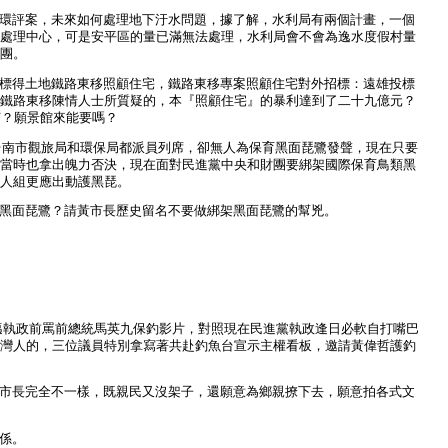
環評案，未來如何處理地下汙水問題，據了解，水利局有兩個計畫，一個
處理中心，可是安平區的量已滿無法處理，水利局會不會為逸水度假村量
團。
標得土地鐵路東移照顧住宅，鐵路東移專案照顧住宅對外招標：遠雄投標
鐵路東移陳情人士所質疑的，本『照顧住宅』的暴利達到了二十九億元？
何？願景館來能要嗎？
台南市觀旅局和環保局都派員列席，卻無人為保育黑面琵鷺發聲，現在只要
當時也拿出魄力否決，現在面對民進黨中央和財團要綁架國際保育鳥類黑
人組更應出動護黑琵。
黑面琵鷺？請黃市長歷史留名不要做綁架黑面琵鷺的幫兇。
執政前罵前總統馬英九保釣影片，對照現在民進黨執政逢日必軟自打嘴巴
灣人的，三位議員特別拿寫著共赴釣魚台宣示主權看板，邀請黃偉哲護釣
市長完全不一樣，既親民又沒架子，還願意為鄉親撩下去，願意拍各式文
係。