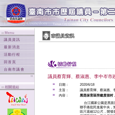
Menu
:::
:::
議員資訊
最新消息
活動行程
回首頁
台南市議會
議員蔡育輝、蔡淑惠、李中岑市
日期：
2020/6/18
相關連結
:::
主旨：
議員蔡育輝、蔡淑惠、
內容：
黑琵保育區旁建度假村
台江國家公園是黑面琵
聯手痛批民進黨中央，
區只退縮12公尺，開發