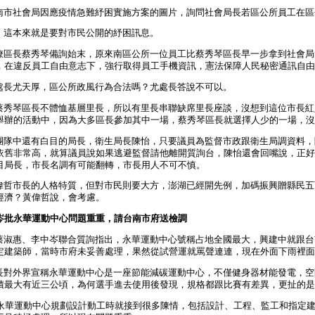
市社會局因應疫情急難紓困實施方案的圖片，詢問社會局長若區公所員工在區
這本來就是要對市民公開的紓困訊息。
區長蔡秀琴備詢始末，原來南區公所一位員工比蔡秀琴區長早一步拿到社會局
，在違反員工自由意志下，強行取得員工手機資訊，憲法保障人民秘密通訊自由
長尤天厚，區公所政風行為合法嗎？尤處長答說不可以。
秀琴區長不體恤基層里長，所以有里長串聯缺席里長座談，沒想到這位市長紅
舉辦的活動中，因為大多區長參加其中一場，蔡秀琴區長就選擇人少的一場，沒
隊中還有白目的局長，衛生局長陳怡，只要議員為監督市政跟衛生局調資料，
依舊非常高，就算議員說如果逃避監督請他離開質詢台，陳怡還會回嘴說，正好
目局長，市長名調有可能翻轉，市長用人不可不慎。
哲市長的人格特質，但對市民則要大方，澎湖已經開先例，加碼振興贈縣民五
經濟？黃偉哲說，會考慮。
岑批永華運動中心問題重重，請台南市府送檢調
淑惠、李中岑聯合質詢指出，永華運動中心號稱占地全國最大，興建中就跟台
定建築師，當時市府未妥善處理，果然從試營運就罵聲連連，現在外面下雨裡面
對外界宣稱永華運動中心是一座節能減碳運動中心，不僅健身器材能發電，空間
積最大有近三公頃，為何選手進去使用後發現，規格都跟比賽有差異，更扯的是
月永華運動中心規劃設計動工時就接到很多陳情，包括設計、工程、監工和指定