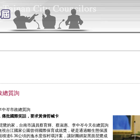
政總質詢
李中岑市政總質詢
，痛批國際笑話，要求黃偉哲喊卡
鷺的家，台南市議員蔡育輝、蔡淑惠、李中岑今天在總質詢
無視台江國家公園曾得國際保育成就獎，硬是通過離生態保護
面積達6.36公頃的逸水度假村環評案，讓財團綁架黑面琵鷺成