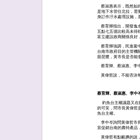
蔡淑惠表示，既然如此
是地下水管往北拉，需
身訂作汙水處理設施，
蔡育輝指出，開發逸水
五點七五億比較高未得
富立建設政商關係良好
蔡育輝強調，民進黨中
台南市政府目的主管機
面琵鷺，黃市長是否能
蔡育輝、蔡淑惠、李中
黃偉哲說，不能否決每
蔡育輝、蔡淑惠、李中
釣魚台主權議題又在國
的可笑，問市長黃偉哲
魚台主權。
李中岑詢問黃偉哲市長
宣促銷台南的農特產品
黃偉哲有點靦腆的說，