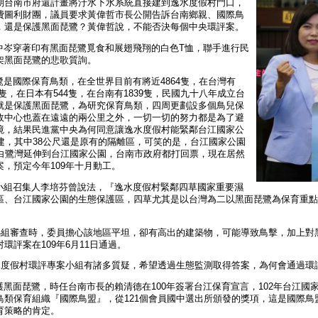
朝台南市府還計畫將汙水下水系統直接建到逸水度假村門口，
費圖利財團，議員要求黃偉哲市長公開告訴台南鄉親、國際鳥
，還是保護黑面琵鷺？黃偉哲說，不能否決每個中央環評案。
岑穿著印有黑面琵鷺覓食和展翅飛翔的白色T恤，聯手進行民
架黑面琵鷺的悲歌質詢。
是國際保育鳥類，在全世界目前有將近4864隻，在台灣有
34隻，在日本有544隻，在台南有1839隻，民國九十八年成立台
就是保護黑面琵鷺，為研究保育鳥類，四周更劃設多個鳥兒保
政中心也蓋在遠遠的兩公里之外，一切一切的努力都是為了避
境，結果民進黨中央為何同意讓逸水度假村能緊鄰台江國家公
建，其中38公尺還是原有的隔離區，可笑的是，台江國家公園
從白鷺灣延伸到台江國家公園，台南市政府都打回票，現在居然
，預定今年109年十月動工。
組召集人李培芬曾說法，『逸水度假村緊鄰四草國家重要濕
區、台江國家公園的生態保護區，四草尤其是以台灣為二以黑面琵鷺為保育重點
組審查時，委員擔心該地區平坦，卻有高出的建築物，可能導致鳥擊，加上對
環評案在109年6月11日通過。
度假村環評專案小組有諸多質疑，希望透過生態監測取得答案，為何會通過環
黑面琵鷺，時任台南市長的賴清德在100年簽署台江保育宣言，102年台江國
鳥類保育組織『國際鳥盟』，從121個會員國中選出所頒發的獎項，這是國際
育策略的肯定。