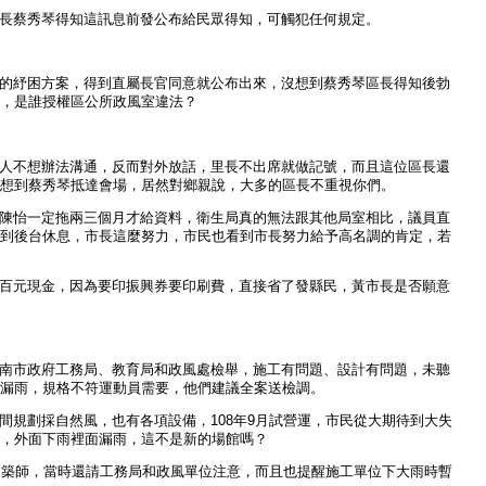
長蔡秀琴得知這訊息前發公布給民眾得知，可觸犯任何規定。
的紓困方案，得到直屬長官同意就公布出來，沒想到蔡秀琴區長得知後勃
，是誰授權區公所政風室違法？
人不想辦法溝通，反而對外放話，里長不出席就做記號，而且這位區長還
想到蔡秀琴抵達會場，居然對鄉親說，大多的區長不重視你們。
陳怡一定拖兩三個月才給資料，衛生局真的無法跟其他局室相比，議員直
到後台休息，市長這麼努力，市民也看到市長努力給予高名調的肯定，若
百元現金，因為要印振興券要印刷費，直接省了發縣民，黃市長是否願意
南市政府工務局、教育局和政風處檢舉，施工有問題、設計有問題，未聽
漏雨，規格不符運動員需要，他們建議全案送檢調。
規劃採自然風，也有各項設備，108年9月試營運，市民從大期待到大失
，外面下雨裡面漏雨，這不是新的場館嗎？
建築師，當時還請工務局和政風單位注意，而且也提醒施工單位下大雨時暫