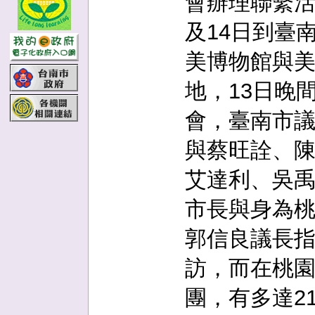
會辦理聯繫活
及14日到臺
美博物館與
地，13日晚
會，臺南市
與蔡旺詮、
艾達利、吳
市長與身為
郭信良議長指
訪，而在桃
團，有多達2