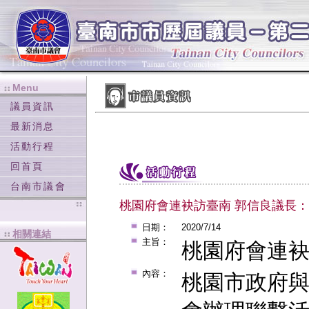
Menu
:::
:::
議員資訊
最新消息
活動行程
回首頁
台南市議會
桃園府會連袂訪臺南 郭信良議長
日期：
2020/7/14
相關連結
:::
主旨：
桃園府會連袂
內容：
桃園市政府