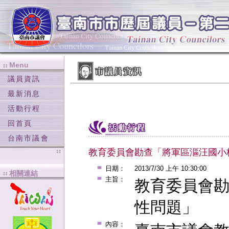
Menu
:::
:::
議員資訊
最新消息
活動行程
回首頁
台南市議會
教育委員會勘查「將軍區漚汪國小
日期：
2013/7/30 上午 10:30:00
相關連結
:::
主旨：
教育委員會
性問題」
內容：