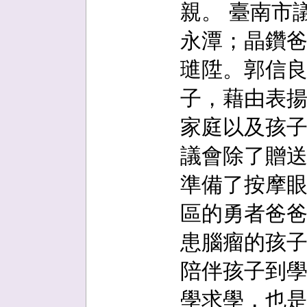
親。 臺南市
永潭；晶鑽
璡陞。郭信
子，藉由表
家庭以及孩
議會除了贈
準備了按摩眼
區的勇者爸
患腦瘤的孩
陪伴孩子到
學求學，也