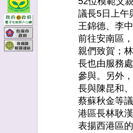
52位模範父
議長5日上午
王錦德、李
前往安南區
親們致賀；
長也由服務
參與。另外
長與陳昆和
蔡蘇秋金等
港區長林耿
表揚西港區